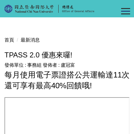
跳
到
主
要
內
首頁
最新消息
容
區
TPASS 2.0 優惠來囉!
發佈單位 :
事務組
發佈者 :
盧冠富
每月使用電子票證搭公共運輸達11次
還可享有最高40%回饋哦!