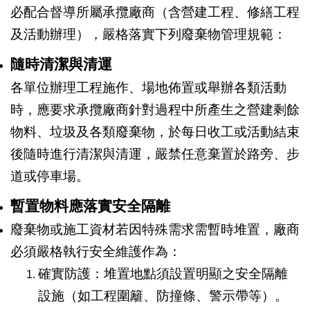
必配合督導所屬承攬廠商（含營建工程、修繕工程
及活動辦理），嚴格落實下列廢棄物管理規範：
隨時清潔與清運
各單位辦理工程施作、場地佈置或舉辦各類活動
時，應要求承攬廠商針對過程中所產生之營建剩餘
物料、垃圾及各類廢棄物，於每日收工或活動結束
後隨時進行清潔與清運，嚴禁任意棄置於路旁、步
道或停車場。
暫置物料應落實安全隔離
廢棄物或施工資材若因特殊需求需暫時堆置，廠商
必須嚴格執行安全維護作為：
確實防護：堆置地點須設置明顯之安全隔離
設施（如工程圍籬、防撞條、警示帶等）。