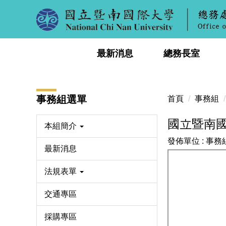
跳
到
主
要
最新消息
總務長室
內
容
區
事務組選單
首頁
事務組
國立暨南
本組簡介
發佈單位 :
事務
最新消息
法規表單
交通專區
採購專區